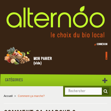
CONNEXION
MON PANIER
(vide)
CATÉGORIES
Accueil
Comment ça marche?
>